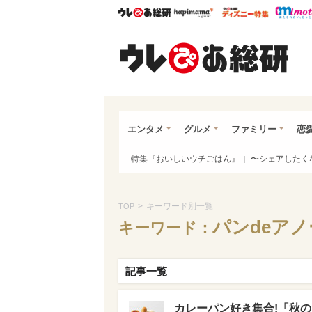
ウレぴあ総研
ハピママ*
ウレぴあ
ウレ
エンタメ
グルメ
ファミリー
恋
特集『おいしいウチごはん』
〜シェアしたく
>
キーワード別一覧
TOP
パンdeアノ
キーワード：
記事一覧
カレーパン好き集合!「秋