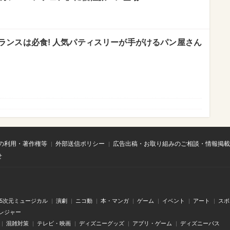
ランスは必食! 人気パティスリーが手がけるパン屋さん
の利用・著作権等
外部送信ポリシー
広告出稿・お取り組みのご相談・情報掲載
せ
.5次元ミュージカル
演劇
ニコ動
本・マンガ
ゲーム
イベント
アート
スポ
レジャー
混雑対策
テレビ・映画
ディズニーグッズ
アプリ・ゲーム
ディズニーパス