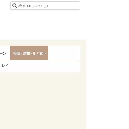
ーン
特集･連載･まとめ
キレイ