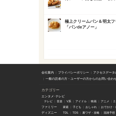
極上クリームパン＆明太フ
「パンdeアノー」
会社案内
プライバシーポリシー
アクセスデータ
一般の読者の方・ユーザーの方からのお問い合わ
カテゴリー
エンタメ･テレビ
テレビ
音楽
V系
アイドル
映画
アニメ
2
ファミリー
家庭
子ども
おしゃれ
おでかけ・
ディズニー
TDL
TDS
裏ワザ・攻略
混雑予想