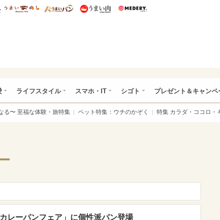
総研 ディズニー特集
mimot.
うまいめし
うまいパン
うまい肉
Medery.
ぴあ総研（うれぴあ）
愛
ライフスタイル
スマホ・IT
シゴト
プレゼント＆キャンペ
なる〜 至福な体験・旅特集
ペット特集：ウチのかぞく
特集 カラダ・ココロ・
ー
のカレーパンフェア」に個性派パン登場