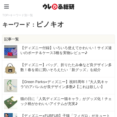
ウレぴあ総研（うれぴあ）
TOP
>
キーワード別一覧
ピノキオ
キーワード：
記事一覧
【ディズニー付録】いろいろ使えてかわいい！サイズ違
いのポーチ＆ケース3種を実物レビュー♪
【ディズニー】バッグ、折りたたみ傘など良デザイン多
数！春を前に買いそろえたい「新グッズ」を紹介
【Green Parks×ディズニー】祝85周年！“大人気キャ
ラ”のアパレルが良デザイン多数♪【これは欲しい】
猫の日に「人気ディズニー猫キャラ」がグッズ化！チェ
ック柄がかわいいアイテムが充実♪
【ディズニー×FURFUR】子猫「フィガロ」がキュート