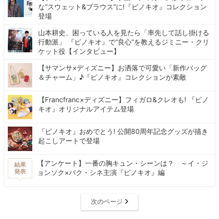
な“スウェット&ブラウス”に!『ピノキオ』コレクション
登場
山本耕史、困っている人を見たら「率先して話し掛ける
行動派」 『ピノキオ』で“良心”を教えるジミニー・クリ
ケット役【インタビュー】
【サマンサ×ディズニー】お洒落で可愛い「新作バッグ
＆チャーム」♪『ピノキオ』コレクションが素敵
【Francfranc×ディズニー】フィガロ&クレオも! 『ピノ
キオ』オリジナルアイテム登場
『ピノキオ』おめでとう! 公開80周年記念グッズが描き
起こしアートで登場
【アンケート】一番の胸キュン・シーンは？ ～イ・ジ
結果
発表
ョンソク×パク・シネ主演『ピノキオ』編
次のページ