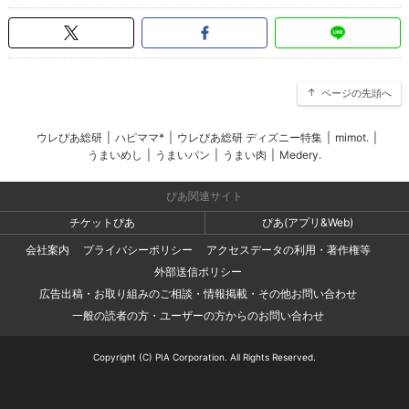
ページの先頭へ
ウレぴあ総研
|
ハピママ*
|
ウレぴあ総研 ディズニー特集
|
mimot.
|
うまいめし
|
うまいパン
|
うまい肉
|
Medery.
ぴあ関連サイト
チケットぴあ
ぴあ(アプリ&Web)
会社案内
プライバシーポリシー
アクセスデータの利用・著作権等
外部送信ポリシー
広告出稿・お取り組みのご相談・情報掲載・その他お問い合わせ
一般の読者の方・ユーザーの方からのお問い合わせ
Copyright (C) PIA Corporation. All Rights Reserved.