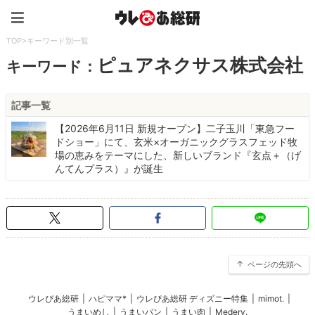
ウレぴあ総研（うれぴあ）
TOP
>
キーワード別一覧
ピュアネクサス株式会社
キーワード：
記事一覧
【2026年6月11日 新規オープン】二子玉川「東急フー
ドショー」にて、玄米×オーガニックグラスフェッド牧
場の恵みをテーマにした、新しいブランド『玄点＋（げ
んてんプラス）』が誕生
ページの先頭へ
ウレぴあ総研
|
ハピママ*
|
ウレぴあ総研 ディズニー特集
|
mimot.
|
うまいめし
|
うまいパン
|
うまい肉
|
Medery.