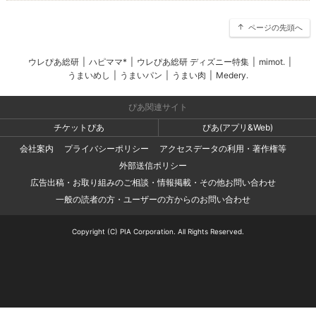
ページの先頭へ
ウレぴあ総研
|
ハピママ*
|
ウレぴあ総研 ディズニー特集
|
mimot.
|
うまいめし
|
うまいパン
|
うまい肉
|
Medery.
ぴあ関連サイト
チケットぴあ
ぴあ(アプリ&Web)
会社案内
プライバシーポリシー
アクセスデータの利用・著作権等
外部送信ポリシー
広告出稿・お取り組みのご相談・情報掲載・その他お問い合わせ
一般の読者の方・ユーザーの方からのお問い合わせ
Copyright (C) PIA Corporation. All Rights Reserved.