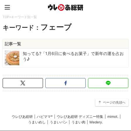
ウレぴあ総研（うれぴあ）
TOP
>
キーワード別一覧
フェーブ
キーワード：
記事一覧
知ってる?「1月6日に食べるお菓子」で新年の運を占お
う♪
ページの先頭へ
ウレぴあ総研
|
ハピママ*
|
ウレぴあ総研 ディズニー特集
|
mimot.
|
うまいめし
|
うまいパン
|
うまい肉
|
Medery.