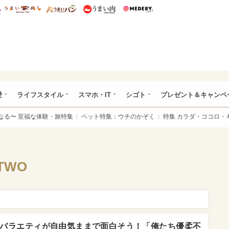
総研 ディズニー特集
mimot.
うまいめし
うまいパン
うまい肉
Medery.
ぴあ総研（うれぴあ）
愛
ライフスタイル
スマホ・IT
シゴト
プレゼント＆キャンペ
なる〜 至福な体験・旅特集
ペット特集：ウチのかぞく
特集 カラダ・ココロ・
TWO
ーバラエティが自由気ままで面白そう！「俺たち優柔不