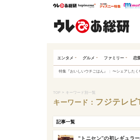
ウレぴあ総研
ハピママ*
ウレぴあ
ウレ
エンタメ
グルメ
ファミリー
恋
特集『おいしいウチごはん』
〜シェアしたく
>
キーワード別一覧
TOP
フジテレビ
キーワード：
記事一覧
“トニセン”の初レギュラ