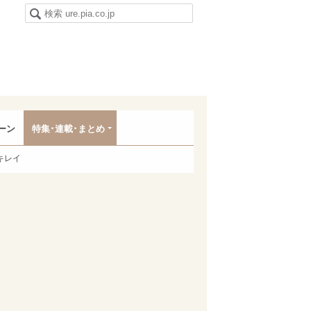
ーン
特集･連載･まとめ
キレイ