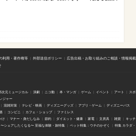
の利用・著作権等
外部送信ポリシー
広告出稿・お取り組みのご相談・情報掲載
せ
.5次元ミュージカル
演劇
ニコ動
本・マンガ
ゲーム
イベント
アート
スポ
レジャー
混雑対策
テレビ・映画
ディズニーグッズ
アプリ・ゲーム
ディズニーパス
酒
コンビニ
カフェ・ショップ
ファミレス
かけ
マナー・身だしなみ
節約
ダイエット・健康
家電
文房具
雑貨
キッチ
〜シェアしたくなる〜 至福な体験・旅特集
ペット特集：ウチのかぞく
特集 カラダ