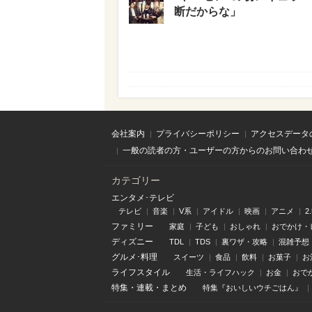
断だからな」
会社案内
プライバシーポリシー
アクセスデータ
一般の読者の方・ユーザーの方からのお問い合わ
カテゴリー
エンタメ･テレビ
テレビ
音楽
V系
アイドル
映画
アニメ
2
ファミリー
家庭
子ども
おしゃれ
おでかけ・
ディズニー
TDL
TDS
裏ワザ・攻略
混雑予想
グルメ･料理
スイーツ
食品
飲料
お菓子
お
ライフスタイル
生活・ライフハック
お金
おで
特集
・
連載
・
まとめ
特集『おいしいウチごはん』