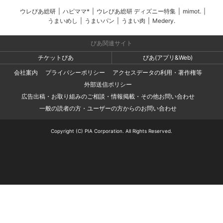
ウレぴあ総研
|
ハピママ*
|
ウレぴあ総研 ディズニー特集
|
mimot.
|
うまいめし
|
うまいパン
|
うまい肉
|
Medery.
ぴあ関連サイト
チケットぴあ
ぴあ(アプリ&Web)
会社案内
プライバシーポリシー
アクセスデータの利用・著作権等
外部送信ポリシー
広告出稿・お取り組みのご相談・情報掲載・その他お問い合わせ
一般の読者の方・ユーザーの方からのお問い合わせ
Copyright (C) PIA Corporation. All Rights Reserved.