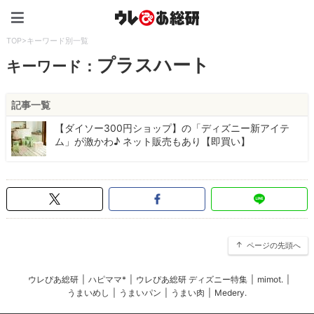
ウレぴあ総研（うれぴあ）
TOP
>
キーワード別一覧
プラスハート
キーワード：
記事一覧
【ダイソー300円ショップ】の「ディズニー新アイテ
ム」が激かわ♪ ネット販売もあり【即買い】
ページの先頭へ
ウレぴあ総研
|
ハピママ*
|
ウレぴあ総研 ディズニー特集
|
mimot.
|
うまいめし
|
うまいパン
|
うまい肉
|
Medery.