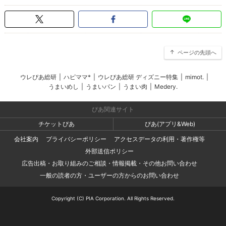
ページの先頭へ
ウレぴあ総研
|
ハピママ*
|
ウレぴあ総研 ディズニー特集
|
mimot.
|
うまいめし
|
うまいパン
|
うまい肉
|
Medery.
ぴあ関連サイト
チケットぴあ
ぴあ(アプリ&Web)
会社案内
プライバシーポリシー
アクセスデータの利用・著作権等
外部送信ポリシー
広告出稿・お取り組みのご相談・情報掲載・その他お問い合わせ
一般の読者の方・ユーザーの方からのお問い合わせ
Copyright (C) PIA Corporation. All Rights Reserved.