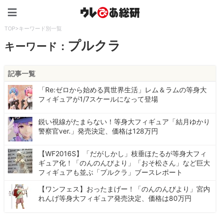
ウレぴあ総研（うれぴあ）
TOP
>
キーワード別一覧
プルクラ
キーワード：
記事一覧
「Re:ゼロから始める異世界生活」レム＆ラムの等身大
フィギュアが1/7スケールになって登場
鋭い視線がたまらない！等身大フィギュア「結月ゆかり
警察官ver.」発売決定、価格は128万円
【WF2016S】「だがしかし」枝垂ほたるが等身大フィ
ギュア化！「のんのんびより」「おそ松さん」など巨大
フィギュアも並ぶ「プルクラ」ブースレポート
【ワンフェス】おったまげー！「のんのんびより」宮内
れんげ等身大フィギュア発売決定、価格は80万円