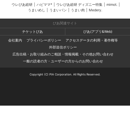
ウレぴあ総研
|
ハピママ*
|
ウレぴあ総研 ディズニー特集
|
mimot.
|
うまいめし
|
うまいパン
|
うまい肉
|
Medery.
ぴあ関連サイト
チケットぴあ
ぴあ(アプリ&Web)
会社案内
プライバシーポリシー
アクセスデータの利用・著作権等
外部送信ポリシー
広告出稿・お取り組みのご相談・情報掲載・その他お問い合わせ
一般の読者の方・ユーザーの方からのお問い合わせ
Copyright (C) PIA Corporation. All Rights Reserved.