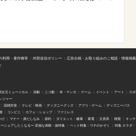
の利用・著作権等
外部送信ポリシー
広告出稿・お取り組みのご相談・情報掲載
せ
.5次元ミュージカル
演劇
ニコ動
本・マンガ
ゲーム
イベント
アート
スポ
レジャー
混雑対策
テレビ・映画
ディズニーグッズ
アプリ・ゲーム
ディズニーパス
酒
コンビニ
カフェ・ショップ
ファミレス
かけ
マナー・身だしなみ
節約
ダイエット・健康
家電
文房具
雑貨
キッチ
〜シェアしたくなる〜 至福な体験・旅特集
ペット特集：ウチのかぞく
特集 カラダ