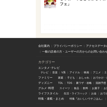
フェ」
会社案内
プライバシーポリシー
アクセスデータ
一般の読者の方・ユーザーの方からのお問い合わ
カテゴリー
エンタメ･テレビ
テレビ
音楽
V系
アイドル
映画
アニメ
2
ファミリー
家庭
子ども
おしゃれ
おでかけ・
ディズニー
TDL
TDS
裏ワザ・攻略
混雑予想
グルメ･料理
スイーツ
食品
飲料
お菓子
お
ライフスタイル
生活・ライフハック
お金
おで
特集
・
連載
・
まとめ
特集『おいしいウチごはん』