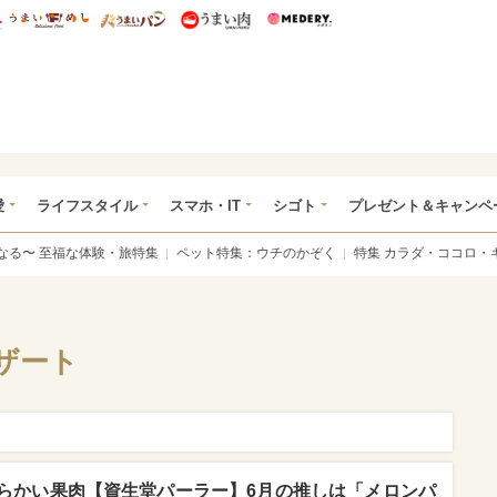
総研 ディズニー特集
mimot.
うまいめし
うまいパン
うまい肉
Medery.
ぴあ総研（うれぴあ）
愛
ライフスタイル
スマホ・IT
シゴト
プレゼント＆キャンペ
なる〜 至福な体験・旅特集
ペット特集：ウチのかぞく
特集 カラダ・ココロ・
ザート
らかい果肉【資生堂パーラー】6月の推しは「メロンパ