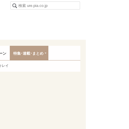
ーン
特集･連載･まとめ
キレイ