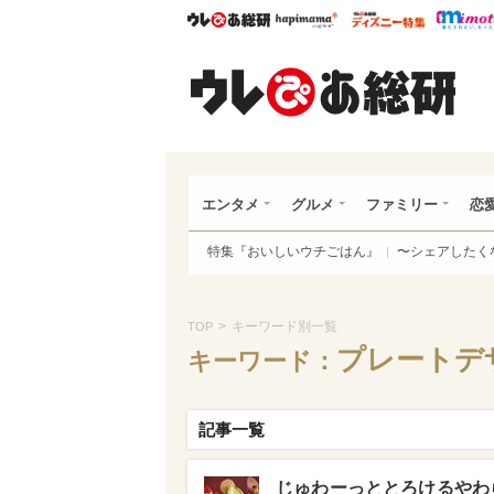
ウレぴあ総研
ハピママ*
ウレぴあ
ウレ
エンタメ
グルメ
ファミリー
恋
特集『おいしいウチごはん』
〜シェアしたく
>
キーワード別一覧
TOP
プレートデ
キーワード：
記事一覧
じゅわーっととろけるやわ