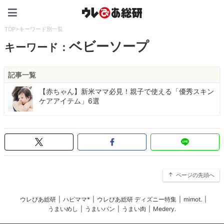
ウレぴあ総研（うれぴあ）
TOP
>
キーワード別一覧
ベビーソープ
キーワード：
記事一覧
【赤ちゃん】新米ママ必見！親子で使える「優秀スキン
ケアアイテム」6選
ページの先頭へ
ウレぴあ総研
|
ハピママ*
|
ウレぴあ総研 ディズニー特集
|
mimot.
|
うまいめし
|
うまいパン
|
うまい肉
|
Medery.