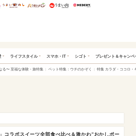
総研 ディズニー特集
mimot.
うまいめし
うまいパン
うまい肉
Medery.
ぴあ総研（うれぴあ）
愛
ライフスタイル
スマホ・IT
シゴト
プレゼント＆キャンペ
なる〜 至福な体験・旅特集
ペット特集：ウチのかぞく
特集 カラダ・ココロ・
」コラボスイーツ全部食べ比べ＆激かわ“おかしポー