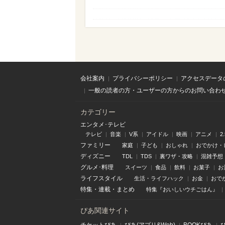
会社案内
プライバシーポリシー
アクセスデータ
一般の読者の方・ユーザーの方からのお問い合わ
カテゴリー
エンタメ･テレビ
テレビ
音楽
V系
アイドル
映画
アニメ
2
ファミリー
家庭
子ども
おしゃれ
おでかけ・
ディズニー
TDL
TDS
裏ワザ・攻略
混雑予想
グルメ･料理
スイーツ
食品
飲料
お菓子
お
ライフスタイル
生活・ライフハック
お金
おで
特集
・
連載
・
まとめ
特集『おいしいウチごはん』
ぴあ関連サイト