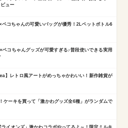
レビュー
×ペコちゃんの可愛いバッグが優秀！2Lペットボトル6
×ペコちゃんグッズが可愛すぎる♪普段使いできる実用
ー
on Tea】レトロ風アートがめっちゃかわいい！新作雑貨が
！ケーキを買って「激かわグッズ全6種」がランダムで
武ライオンズ」激かわコラボやってるよ～！限定ミルキ