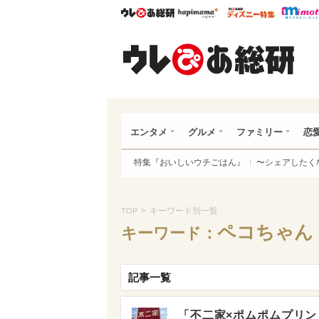
ウレぴあ総研
ハピママ*
ウレぴあ
ウレ
エンタメ
グルメ
ファミリー
恋
特集『おいしいウチごはん』
〜シェアしたく
>
キーワード別一覧
TOP
ペコちゃん
キーワード：
記事一覧
「不二家×ポムポムプリン