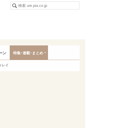
ーン
特集･連載･まとめ
キレイ