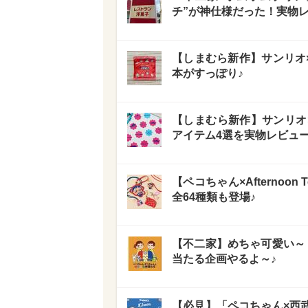
チ”が神仕様だった！実物
【しまむら新作】サンリオ
本がすっぽり♪
【しまむら新作】サンリオ
アイテム4選を実物レビュ
【ペコちゃん×Afterno
全64種類も登場♪
【不二家】めちゃ可愛い～
当たる企画やるよ～♪
【必見】「ペコちゃん×西