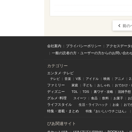
前の
会社案内
プライバシーポリシー
アクセスデータ
一般の読者の方・ユーザーの方からのお問い合わ
カテゴリー
エンタメ･テレビ
テレビ
音楽
V系
アイドル
映画
アニメ
2
ファミリー
家庭
子ども
おしゃれ
おでかけ・
ディズニー
TDL
TDS
裏ワザ・攻略
混雑予想
グルメ･料理
スイーツ
食品
飲料
お菓子
お
ライフスタイル
生活・ライフハック
お金
おで
特集
・
連載
・
まとめ
特集『おいしいウチごはん』
ぴあ関連サイト