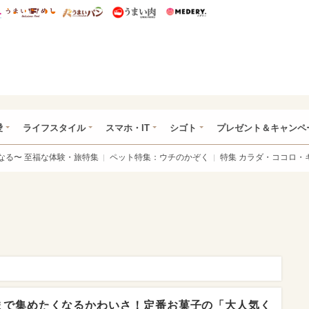
総研 ディズニー特集
mimot.
うまいめし
うまいパン
うまい肉
Medery.
ぴあ総研（うれぴあ）
愛
ライフスタイル
スマホ・IT
シゴト
プレゼント＆キャンペ
なる〜 至福な体験・旅特集
ペット特集：ウチのかぞく
特集 カラダ・ココロ・
まで集めたくなるかわいさ！定番お菓子の「大人気く