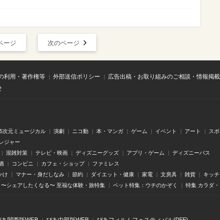
ページ
次のページ
の利用・著作権等
外部送信ポリシー
広告出稿・お取り組みのご相談・情報掲載
せ
.5次元ミュージカル
演劇
ニコ動
本・マンガ
ゲーム
イベント
アート
スポ
レジャー
混雑対策
テレビ・映画
ディズニーグッズ
アプリ・ゲーム
ディズニーパス
酒
コンビニ
カフェ・ショップ
ファミレス
かけ
マナー・身だしなみ
節約
ダイエット・健康
家電
文房具
雑貨
キッチ
〜シェアしたくなる〜 至福な体験・旅特集
ペット特集：ウチのかぞく
特集 カラダ