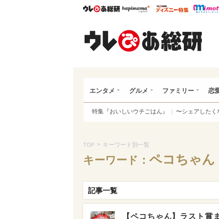
ウレぴあ総研
ハピママ*
ウレぴあ
ウレ
エンタメ
グルメ
ファミリー
恋
特集『おいしいウチごはん』
〜シェアしたく
>
キーワード別一覧
TOP
ペコちゃん
キーワード：
記事一覧
【ペコちゃん】ラスト賞