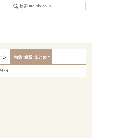
ーン
特集･連載･まとめ
キレイ