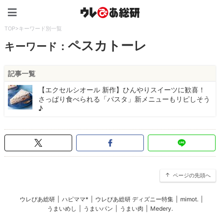
ウレぴあ総研（うれぴあ）
TOP
>
キーワード別一覧
ペスカトーレ
キーワード：
記事一覧
【エクセルシオール 新作】ひんやりスイーツに歓喜！
さっぱり食べられる「パスタ」新メニューもリピしそう
♪
ページの先頭へ
ウレぴあ総研
|
ハピママ*
|
ウレぴあ総研 ディズニー特集
|
mimot.
|
うまいめし
|
うまいパン
|
うまい肉
|
Medery.