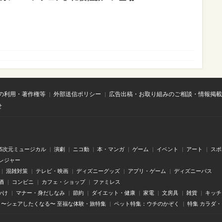
の利用・著作権等
外部送信ポリシー
広告出稿・お取り組みのご相談・情報掲載
せ
.5次元ミュージカル
演劇
ニコ動
本・マンガ
ゲーム
イベント
アート
スポ
レジャー
混雑対策
テレビ・映画
ディズニーグッズ
アプリ・ゲーム
ディズニーパス
酒
コンビニ
カフェ・ショップ
ファミレス
かけ
マナー・身だしなみ
節約
ダイエット・健康
家電
文房具
雑貨
キッチ
〜シェアしたくなる〜 至福な体験・旅特集
ペット特集：ウチのかぞく
特集 カラダ