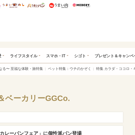
総研 ディズニー特集
mimot.
うまいめし
うまいパン
うまい肉
Medery.
ぴあ総研（うれぴあ）
愛
ライフスタイル
スマホ・IT
シゴト
プレゼント＆キャンペ
なる〜 至福な体験・旅特集
ペット特集：ウチのかぞく
特集 カラダ・ココロ・
ベーカリーGGCo.
のカレーパンフェア」に個性派パン登場