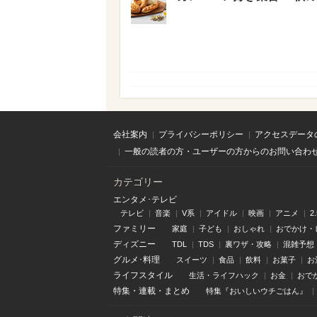
会社案内
プライバシーポリシー
アクセスデータ
一般の読者の方・ユーザーの方からのお問い合わ
カテゴリー
エンタメ･テレビ
テレビ
音楽
V系
アイドル
映画
アニメ
2
ファミリー
家庭
子ども
おしゃれ
おでかけ・
ディズニー
TDL
TDS
裏ワザ・攻略
混雑予想
グルメ･料理
スイーツ
食品
飲料
お菓子
お
ライフスタイル
生活・ライフハック
お金
おで
特集
・
連載
・
まとめ
特集『おいしいウチごはん』