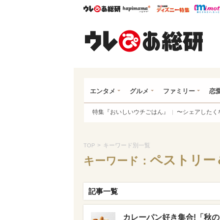
ウレぴあ総研
ハピママ*
ウレぴあ
ウレ
エンタメ
グルメ
ファミリー
恋
特集『おいしいウチごはん』
〜シェアしたく
>
キーワード別一覧
TOP
ペストリー＆
キーワード：
記事一覧
カレーパン好き集合!「秋