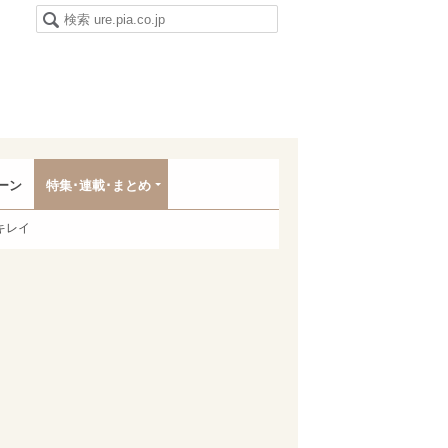
ーン
特集･連載･まとめ
キレイ