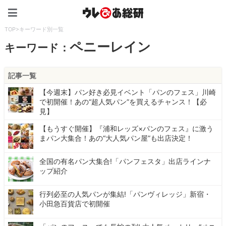
ウレぴあ総研（うれぴあ）
TOP
>
キーワード別一覧
ペニーレイン
キーワード：
記事一覧
【今週末】パン好き必見イベント「パンのフェス」川崎
で初開催！あの“超人気パン”を買えるチャンス！【必
見】
【もうすぐ開催】『浦和レッズ×パンのフェス』に激う
まパン大集合！あの“大人気パン屋”も出店決定！
全国の有名パン大集合!「パンフェスタ」出店ラインナ
ップ紹介
行列必至の人気パンが集結!「パンヴィレッジ」新宿・
小田急百貨店で初開催