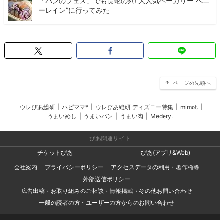
「パンのフェス」でも長蛇の列! 大人気ベーカリー“ペニ
ーレイン”に行ってみた
ページの先頭へ
ウレぴあ総研
|
ハピママ*
|
ウレぴあ総研 ディズニー特集
|
mimot.
|
うまいめし
|
うまいパン
|
うまい肉
|
Medery.
ぴあ関連サイト
チケットぴあ
ぴあ(アプリ&Web)
会社案内
プライバシーポリシー
アクセスデータの利用・著作権等
外部送信ポリシー
広告出稿・お取り組みのご相談・情報掲載・その他お問い合わせ
一般の読者の方・ユーザーの方からのお問い合わせ