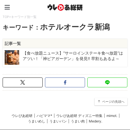
ウレぴあ総研（うれぴあ）
TOP
>
キーワード別一覧
ホテルオークラ新潟
キーワード：
記事一覧
【食べ放題ニュース】“サーロインステーキ食べ放題”は
アツい！「神ビアガーデン」を発見!! 早割もあるよ～
ページの先頭へ
ウレぴあ総研
|
ハピママ*
|
ウレぴあ総研 ディズニー特集
|
mimot.
|
うまいめし
|
うまいパン
|
うまい肉
|
Medery.