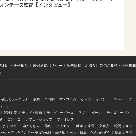
フォンテーヌ監督【インタビュー】
の利用・著作権等
外部送信ポリシー
広告出稿・お取り組みのご相談・情報掲載
せ
.5次元ミュージカル
演劇
ニコ動
本・マンガ
ゲーム
イベント
アート
スポ
レジャー
混雑対策
テレビ・映画
ディズニーグッズ
アプリ・ゲーム
ディズニーパス
酒
コンビニ
カフェ・ショップ
ファミレス
かけ
マナー・身だしなみ
節約
ダイエット・健康
家電
文房具
雑貨
キッチ
〜シェアしたくなる〜 至福な体験・旅特集
ペット特集：ウチのかぞく
特集 カラダ