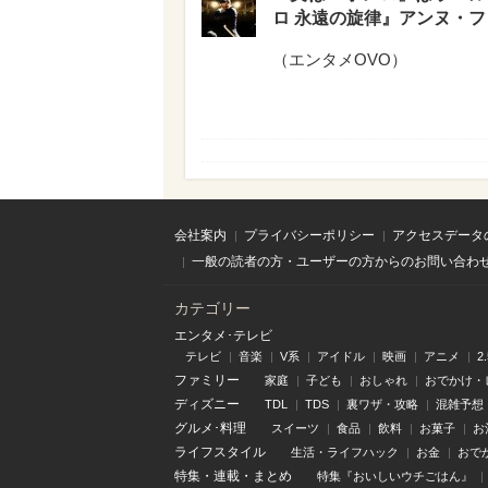
ロ 永遠の旋律』アンヌ・
（
エンタメOVO
）
会社案内
プライバシーポリシー
アクセスデータ
一般の読者の方・ユーザーの方からのお問い合わ
カテゴリー
エンタメ･テレビ
テレビ
音楽
V系
アイドル
映画
アニメ
2
ファミリー
家庭
子ども
おしゃれ
おでかけ・
ディズニー
TDL
TDS
裏ワザ・攻略
混雑予想
グルメ･料理
スイーツ
食品
飲料
お菓子
お
ライフスタイル
生活・ライフハック
お金
おで
特集
・
連載
・
まとめ
特集『おいしいウチごはん』