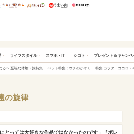
総研 ディズニー特集
mimot.
うまいめし
うまいパン
うまい肉
Medery.
ぴあ総研（うれぴあ）
愛
ライフスタイル
スマホ・IT
シゴト
プレゼント＆キャンペ
なる〜 至福な体験・旅特集
ペット特集：ウチのかぞく
特集 カラダ・ココロ・
遠の旋律
にとっては大好きな作品ではなかったのです」『ボレ