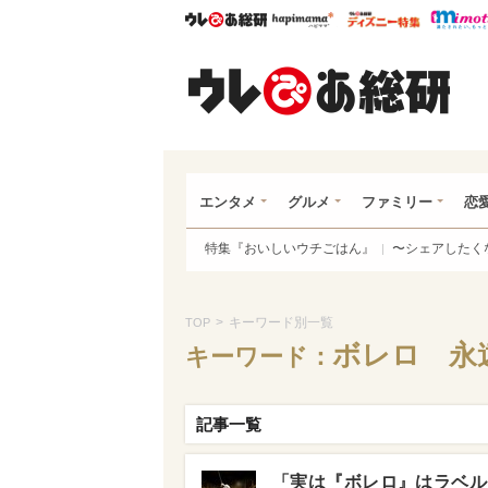
ウレぴあ総研
ハピママ*
ウレぴあ
ウレ
エンタメ
グルメ
ファミリー
恋
特集『おいしいウチごはん』
〜シェアしたく
>
キーワード別一覧
TOP
ボレロ 永
キーワード：
記事一覧
「実は『ボレロ』はラベル