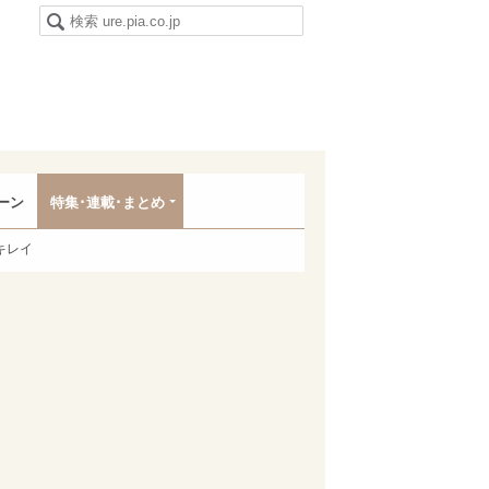
ーン
特集･連載･まとめ
キレイ