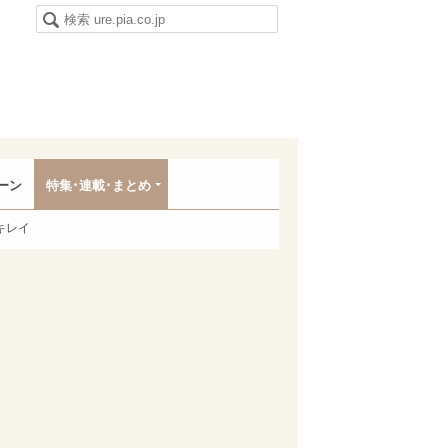
ーン
特集･連載･まとめ
キレイ