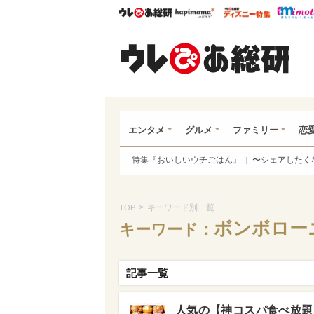
ウレぴあ総研
ハピママ*
ウレぴあ
ウレ
エンタメ
グルメ
ファミリー
恋
特集『おいしいウチごはん』
〜シェアしたく
>
キーワード別一覧
TOP
ボンボロー
キーワード：
記事一覧
人気の【神コスパ食べ放題