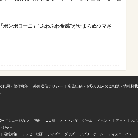
「ボンボローニ」“ふわふわ食感”がたまらぬウマさ
の利用・著作権等
外部送信ポリシー
広告出稿・お取り組みのご相談・情報掲載
せ
.5次元ミュージカル
演劇
ニコ動
本・マンガ
ゲーム
イベント
アート
スポ
レジャー
混雑対策
テレビ・映画
ディズニーグッズ
アプリ・ゲーム
ディズニーパス