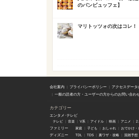
のパンビュッフェ】
マリトッツォの次はコレ！
会社案内
プライバシーポリシー
アクセスデータ
一般の読者の方・ユーザーの方からのお問い合わ
カテゴリー
エンタメ･テレビ
テレビ
音楽
V系
アイドル
映画
アニメ
2
ファミリー
家庭
子ども
おしゃれ
おでかけ・
ディズニー
TDL
TDS
裏ワザ・攻略
混雑予想