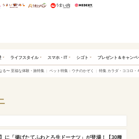
総研 ディズニー特集
mimot.
うまいめし
うまいパン
うまい肉
Medery.
ぴあ総研（うれぴあ）
愛
ライフスタイル
スマホ・IT
シゴト
プレゼント＆キャンペ
なる〜 至福な体験・旅特集
ペット特集：ウチのかぞく
特集 カラダ・ココロ・
ニ
】に「揚げたてふわとろ生ドーナツ」が登場！【30種