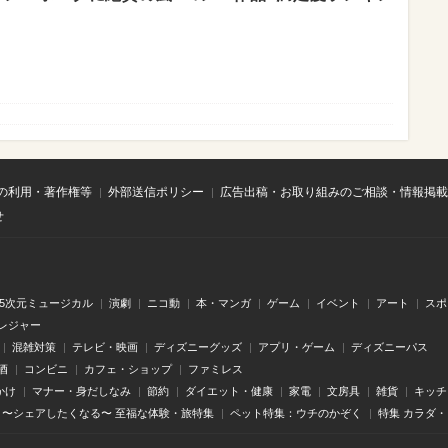
の利用・著作権等
外部送信ポリシー
広告出稿・お取り組みのご相談・情報掲載
せ
.5次元ミュージカル
演劇
ニコ動
本・マンガ
ゲーム
イベント
アート
スポ
レジャー
混雑対策
テレビ・映画
ディズニーグッズ
アプリ・ゲーム
ディズニーパス
酒
コンビニ
カフェ・ショップ
ファミレス
かけ
マナー・身だしなみ
節約
ダイエット・健康
家電
文房具
雑貨
キッチ
〜シェアしたくなる〜 至福な体験・旅特集
ペット特集：ウチのかぞく
特集 カラダ