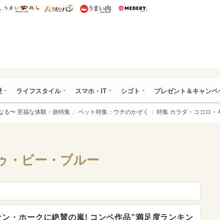
総研 ディズニー特集
mimot.
うまいめし
うまいパン
うまい肉
Medery.
ぴあ総研（うれぴあ）
愛
ライフスタイル
スマホ・IT
シゴト
プレゼント＆キャンペ
なる〜 至福な体験・旅特集
ペット特集：ウチのかぞく
特集 カラダ・ココロ・
ゥ・ビー・ブルー
ン・ホークに絶賛の嵐! コンペ作品”満足度ランキン