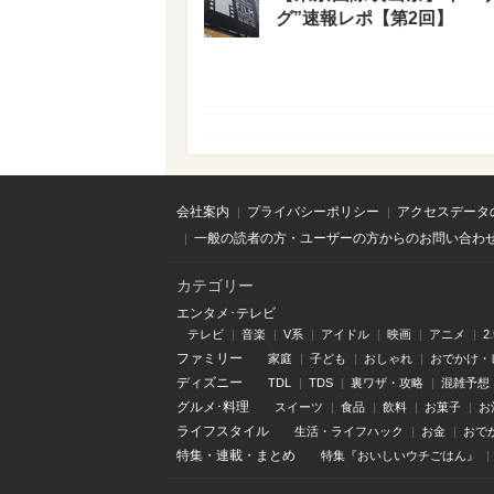
グ”速報レポ【第2回】
会社案内
プライバシーポリシー
アクセスデータ
一般の読者の方・ユーザーの方からのお問い合わ
カテゴリー
エンタメ･テレビ
テレビ
音楽
V系
アイドル
映画
アニメ
2
ファミリー
家庭
子ども
おしゃれ
おでかけ・
ディズニー
TDL
TDS
裏ワザ・攻略
混雑予想
グルメ･料理
スイーツ
食品
飲料
お菓子
お
ライフスタイル
生活・ライフハック
お金
おで
特集
・
連載
・
まとめ
特集『おいしいウチごはん』