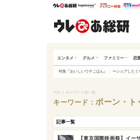
ウレぴあ総研
ハピママ*
ウレぴあ
ウレ
エンタメ
グルメ
ファミリー
恋
特集『おいしいウチごはん』
〜シェアしたく
>
キーワード別一覧
TOP
ボーン・ト
キーワード：
記事一覧
【東京国際映画祭】イーサ