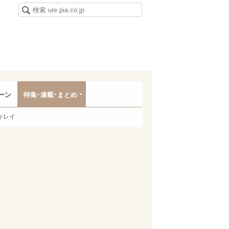
ーン
特集･連載･まとめ
キレイ