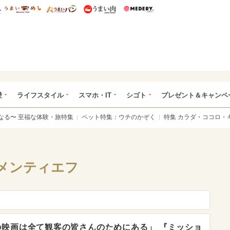
総研 ディズニー特集
mimot.
うまいめし
うまいパン
うまい肉
Medery.
ぴあ総研（うれぴあ）
愛
ライフスタイル
スマホ・IT
シゴト
プレゼント＆キャンペ
なる〜 至福な体験・旅特集
ペット特集：ウチのかぞく
特集 カラダ・ココロ・
メンティエフ
映画は全て観客の皆さんのためにある」 『ミッショ