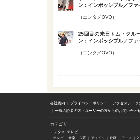
ン：インポッシブル／ファ
（
エンタメOVO
）
25回目の来日トム・クル
ン：インポッシブル／ファ
（
エンタメOVO
）
会社案内
プライバシーポリシー
アクセスデータ
一般の読者の方・ユーザーの方からのお問い合わ
カテゴリー
エンタメ･テレビ
テレビ
音楽
V系
アイドル
映画
アニメ
2