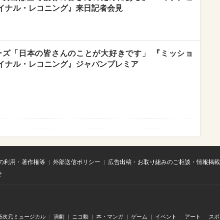
イナル・レコニング』来日記者会見
ーズ「日本の皆さんのことが大好きです」 『ミッショ
イナル・レコニング』ジャパンプレミア
の利用・著作権等
外部送信ポリシー
広告出稿・お取り組みのご相談・情報掲載
せ
.5次元ミュージカル
演劇
ニコ動
本・マンガ
ゲーム
イベント
アート
スポ