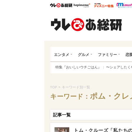
ウレぴあ総研
ハピママ*
ウレぴあ
ウレ
エンタメ
グルメ
ファミリー
恋
特集『おいしいウチごはん』
〜シェアしたく
>
キーワード別一覧
TOP
ポム・クレ
キーワード：
記事一覧
トム・クルーズ「私たちの