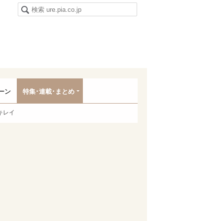
ーン
特集･連載･まとめ
キレイ