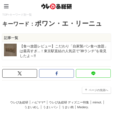
ウレぴあ総研（うれぴあ）
TOP
>
キーワード別一覧
ポワン・エ・リーニュ
キーワード：
記事一覧
【食べ放題レビュー】こだわり「自家製パン食べ放題」
は最高すぎ…！東京駅直結の人気店で“神ランチ”を発見
したよ～!!
ページの先頭へ
ウレぴあ総研
|
ハピママ*
|
ウレぴあ総研 ディズニー特集
|
mimot.
|
うまいめし
|
うまいパン
|
うまい肉
|
Medery.