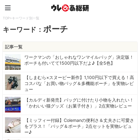
ウレぴあ総研（うれぴあ）
TOP
>
キーワード別一覧
ポーチ
キーワード：
記事一覧
ワークマンの「おしゃれなワンマイルバッグ」決定版！
ポーチも付いてて1500円以下だよ♪【全5色】
【しまむら×スヌーピー新作】1,100円以下で買える！高
コスパな「お買い物バッグ＆多機能ポーチ」を実物レビ
ュー
【カルディ新発売】バッグに付けたり小物を入れたい！
「かわいい猫グッズ（お菓子付き）」2点実物レビュー
【ミッフィー付録】Colemanの便利さ＆丈夫さに可愛さ
をプラス！「バッグ＆ポーチ」2点セットを実物レビュ
ー♪