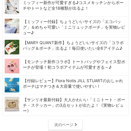
ミッフィー新作が可愛すぎる♪コスメキッチンからポー
チやトートなど全18種類が出るよ！
【ミッフィー付録】ちょうどいいサイズの「エコバッ
グ」＆めちゃ可愛い「ミニリュックポーチ」を実物レビ
ュー♪
【MARY QUANT新作】ちょうどいいサイズの「コラボ
バッグ＆ポーチ」出るよ！毎日使いたい全6アイテム♪
【モンチッチ新作コラボ】トートバッグやフェイス型ポ
ーチが登場！初コラボアイテムが可愛すぎる～♪
【付録レビュー】Flora Notis JILL STUARTのおしゃれ
ポーチはマチつき＆大容量で使いやすい！
【サンリオ最新付録】大人かわいい「ミニトート・ポー
チ・ステッカー」の3点セットが出たよ！《実物レビュ
ー》
次のページ