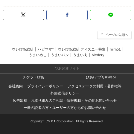
ページの先頭へ
ウレぴあ総研
|
ハピママ*
|
ウレぴあ総研 ディズニー特集
|
mimot.
|
うまいめし
|
うまいパン
|
うまい肉
|
Medery.
ぴあ関連サイト
チケットぴあ
ぴあ(アプリ&Web)
会社案内
プライバシーポリシー
アクセスデータの利用・著作権等
外部送信ポリシー
広告出稿・お取り組みのご相談・情報掲載・その他お問い合わせ
一般の読者の方・ユーザーの方からのお問い合わせ
Copyright (C) PIA Corporation. All Rights Reserved.