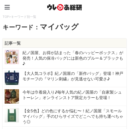
ウレぴあ総研（うれぴあ）
TOP
>
キーワード別一覧
マイバッグ
キーワード：
記事一覧
紀ノ国屋、お得が詰まった「春のハッピーボックス」が
発売！人気の保冷バッグには新色のブルー＆ブラックも
♪
【大人気コラボ】紀ノ国屋の「新作バッグ」登場！神戸
モチーフの『マリン刺繍』が見逃せない可愛さ♪
今年は巾着袋入り♪毎年人気の紀ノ国屋の「自家製シュ
トーレン」オンラインストア限定カラーも登場！
【全5色】どの色にするか悩む〜！紀ノ国屋「スモール
マイバッグ」手のひらサイズでどこへでも持ち運べちゃ
う◎