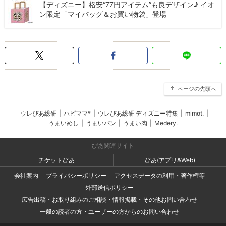
【ディズニー】格安“77円アイテム”も良デザイン♪ イオ
ン限定「マイバッグ＆お買い物袋」登場
ページの先頭へ
ウレぴあ総研
|
ハピママ*
|
ウレぴあ総研 ディズニー特集
|
mimot.
|
うまいめし
|
うまいパン
|
うまい肉
|
Medery.
ぴあ関連サイト
チケットぴあ
ぴあ(アプリ&Web)
会社案内
プライバシーポリシー
アクセスデータの利用・著作権等
外部送信ポリシー
広告出稿・お取り組みのご相談・情報掲載・その他お問い合わせ
一般の読者の方・ユーザーの方からのお問い合わせ