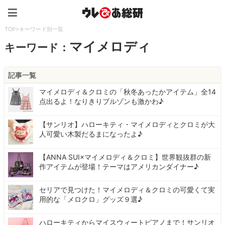
ウレぴあ総研（うれぴあ）
TOP
>
キーワード別一覧
マイメロディ
キーワード：
記事一覧
マイメロディ＆クロミの「秋冬あったかアイテム」全14
点出るよ！なりきりブルゾンも激かわ♪
【サンリオ】ハローキティ・マイメロディとクロミが大
人可愛い木製だるまになったよ♪
【ANNA SUI×マイメロディ＆クロミ】世界観抜群の新
作アイテムが登場！テーマはアメリカンダイナー♪
セリアで見つけた！マイメロディ＆クロミの可愛くて実
用的な「メロクロ」グッズ９選♪
ハローキティからマイスウィートピアノまで！サンリオ