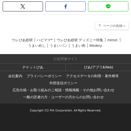
ページの先頭へ
ウレぴあ総研
|
ハピママ*
|
ウレぴあ総研 ディズニー特集
|
mimot.
|
うまいめし
|
うまいパン
|
うまい肉
|
Medery.
ぴあ関連サイト
チケットぴあ
ぴあ(アプリ&Web)
会社案内
プライバシーポリシー
アクセスデータの利用・著作権等
外部送信ポリシー
広告出稿・お取り組みのご相談・情報掲載・その他お問い合わせ
一般の読者の方・ユーザーの方からのお問い合わせ
Copyright (C) PIA Corporation. All Rights Reserved.