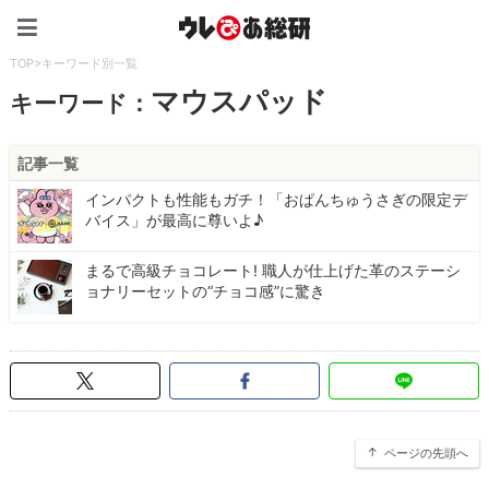
ウレぴあ総研（うれぴあ）
TOP
>
キーワード別一覧
マウスパッド
キーワード：
記事一覧
インパクトも性能もガチ！「おぱんちゅうさぎの限定デ
バイス」が最高に尊いよ♪
まるで高級チョコレート! 職人が仕上げた革のステーシ
ョナリーセットの“チョコ感”に驚き
ページの先頭へ