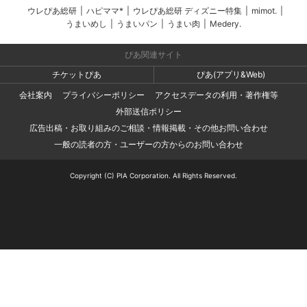
ウレぴあ総研
|
ハピママ*
|
ウレぴあ総研 ディズニー特集
|
mimot.
|
うまいめし
|
うまいパン
|
うまい肉
|
Medery.
ぴあ関連サイト
チケットぴあ
ぴあ(アプリ&Web)
会社案内
プライバシーポリシー
アクセスデータの利用・著作権等
外部送信ポリシー
広告出稿・お取り組みのご相談・情報掲載・その他お問い合わせ
一般の読者の方・ユーザーの方からのお問い合わせ
Copyright (C) PIA Corporation. All Rights Reserved.