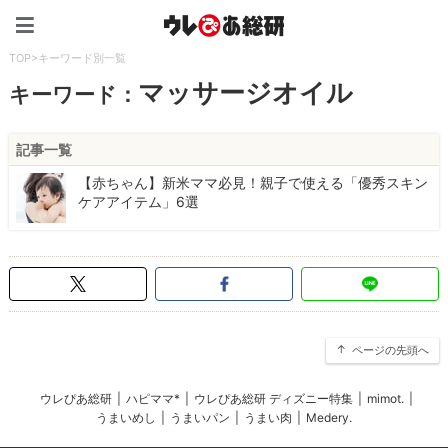
ウレぴあ総研（うれぴあ）
TOP
>
キーワード別一覧
マッサージオイル
キーワード：
記事一覧
【赤ちゃん】新米ママ必見！親子で使える「優秀スキン
ケアアイテム」6選
ページの先頭へ
ウレぴあ総研
|
ハピママ*
|
ウレぴあ総研 ディズニー特集
|
mimot.
|
うまいめし
|
うまいパン
|
うまい肉
|
Medery.