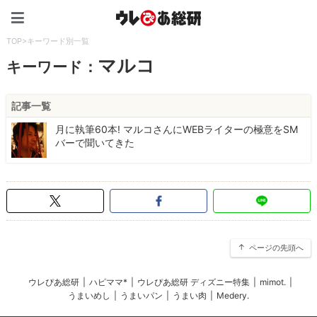
ウレぴあ総研（うれぴあ）
TOP
>
キーワード別一覧
マルコ
キーワード：
記事一覧
月に執筆60本! マルコさんにWEBライターの極意をSM
バーで聞いてきた
ページの先頭へ
ウレぴあ総研
|
ハピママ*
|
ウレぴあ総研 ディズニー特集
|
mimot.
|
うまいめし
|
うまいパン
|
うまい肉
|
Medery.