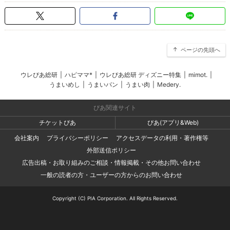
ページの先頭へ
ウレぴあ総研
|
ハピママ*
|
ウレぴあ総研 ディズニー特集
|
mimot.
|
うまいめし
|
うまいパン
|
うまい肉
|
Medery.
ぴあ関連サイト
チケットぴあ
ぴあ(アプリ&Web)
会社案内
プライバシーポリシー
アクセスデータの利用・著作権等
外部送信ポリシー
広告出稿・お取り組みのご相談・情報掲載・その他お問い合わせ
一般の読者の方・ユーザーの方からのお問い合わせ
Copyright (C) PIA Corporation. All Rights Reserved.