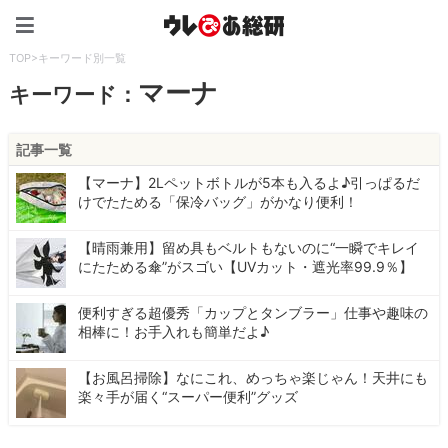
ウレぴあ総研（うれぴあ）
TOP
>
キーワード別一覧
マーナ
キーワード：
記事一覧
【マーナ】2Lペットボトルが5本も入るよ♪引っぱるだ
けでたためる「保冷バッグ」がかなり便利！
【晴雨兼用】留め具もベルトもないのに“一瞬でキレイ
にたためる傘”がスゴい【UVカット・遮光率99.9％】
便利すぎる超優秀「カップとタンブラー」仕事や趣味の
相棒に！お手入れも簡単だよ♪
【お風呂掃除】なにこれ、めっちゃ楽じゃん！天井にも
楽々手が届く“スーパー便利”グッズ