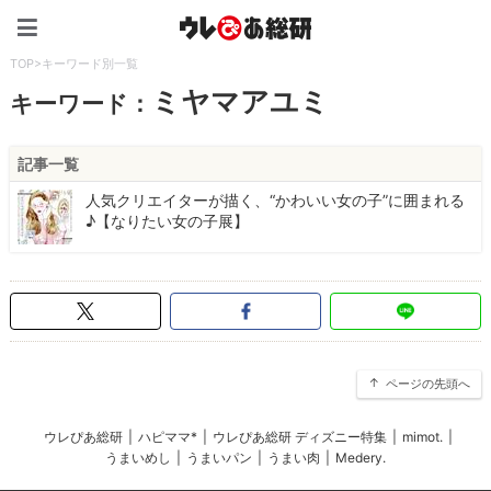
ウレぴあ総研（うれぴあ）
TOP
>
キーワード別一覧
ミヤマアユミ
キーワード：
記事一覧
人気クリエイターが描く、“かわいい女の子”に囲まれる
♪【なりたい女の子展】
ページの先頭へ
ウレぴあ総研
|
ハピママ*
|
ウレぴあ総研 ディズニー特集
|
mimot.
|
うまいめし
|
うまいパン
|
うまい肉
|
Medery.