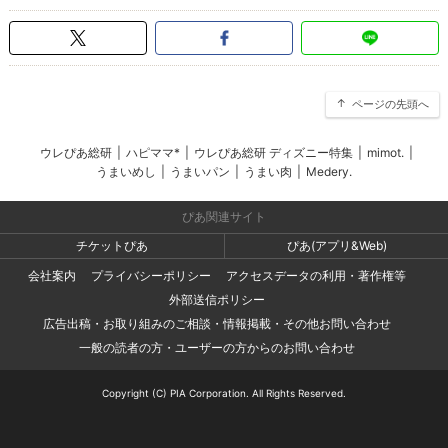
ページの先頭へ
ウレぴあ総研
|
ハピママ*
|
ウレぴあ総研 ディズニー特集
|
mimot.
|
うまいめし
|
うまいパン
|
うまい肉
|
Medery.
ぴあ関連サイト
チケットぴあ
ぴあ(アプリ&Web)
会社案内
プライバシーポリシー
アクセスデータの利用・著作権等
外部送信ポリシー
広告出稿・お取り組みのご相談・情報掲載・その他お問い合わせ
一般の読者の方・ユーザーの方からのお問い合わせ
Copyright (C) PIA Corporation. All Rights Reserved.