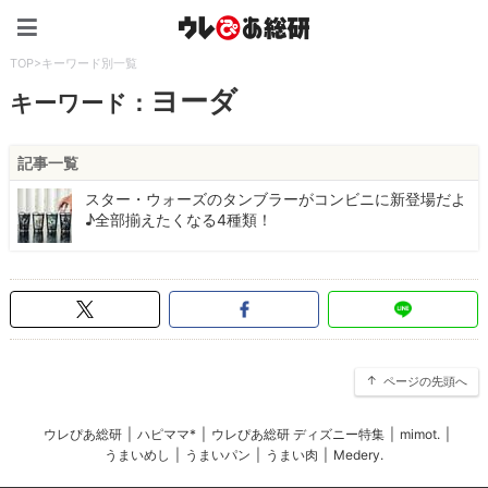
ウレぴあ総研（うれぴあ）
TOP
>
キーワード別一覧
ヨーダ
キーワード：
記事一覧
スター・ウォーズのタンブラーがコンビニに新登場だよ
♪全部揃えたくなる4種類！
ページの先頭へ
ウレぴあ総研
|
ハピママ*
|
ウレぴあ総研 ディズニー特集
|
mimot.
|
うまいめし
|
うまいパン
|
うまい肉
|
Medery.