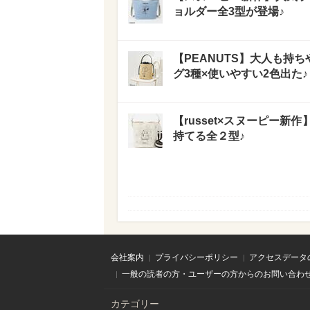
ョルダー全3型が登場♪
【PEANUTS】大人も持
グ3種×使いやすい2色出た♪
【russet×スヌーピー
持てる全２型♪
会社案内
プライバシーポリシー
アクセスデータ
一般の読者の方・ユーザーの方からのお問い合わ
カテゴリー