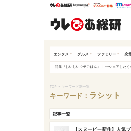
ウレぴあ総研
ハピママ*
ウレぴあ
ウレ
エンタメ
グルメ
ファミリー
恋
特集『おいしいウチごはん』
〜シェアしたく
>
キーワード別一覧
TOP
ラシット
キーワード：
記事一覧
【スヌーピー新作】人気ブ