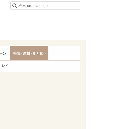
ーン
特集･連載･まとめ
キレイ