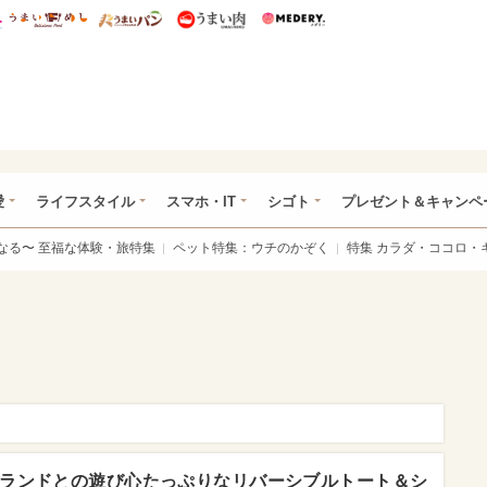
総研 ディズニー特集
mimot.
うまいめし
うまいパン
うまい肉
Medery.
ぴあ総研（うれぴあ）
愛
ライフスタイル
スマホ・IT
シゴト
プレゼント＆キャンペ
なる〜 至福な体験・旅特集
ペット特集：ウチのかぞく
特集 カラダ・ココロ・
ランドとの遊び心たっぷりなリバーシブルトート＆シ