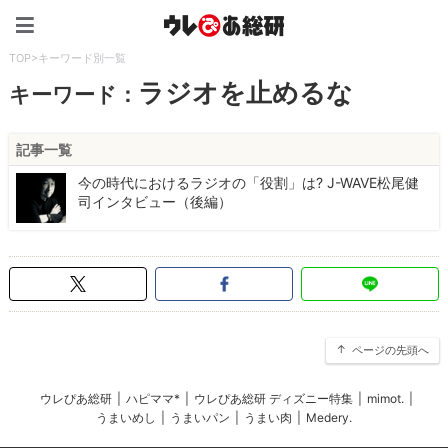
ウレぴあ総研（うれぴあ）
TOP
>
キーワード別一覧
ラジオを止めるな
キーワード：
記事一覧
今の時代におけるラジオの「役割」は? J-WAVE松尾健
司インタビュー（後編）
ページの先頭へ
ウレぴあ総研
|
ハピママ*
|
ウレぴあ総研 ディズニー特集
|
mimot.
|
うまいめし
|
うまいパン
|
うまい肉
|
Medery.