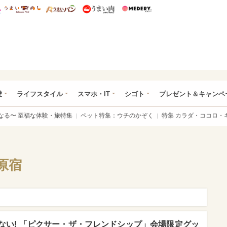
総研 ディズニー特集
mimot.
うまいめし
うまいパン
うまい肉
Medery.
ぴあ総研（うれぴあ）
愛
ライフスタイル
スマホ・IT
シゴト
プレゼント＆キャンペ
なる〜 至福な体験・旅特集
ペット特集：ウチのかぞく
特集 カラダ・ココロ・
原宿
ない! 「ピクサー・ザ・フレンドシップ」会場限定グッ