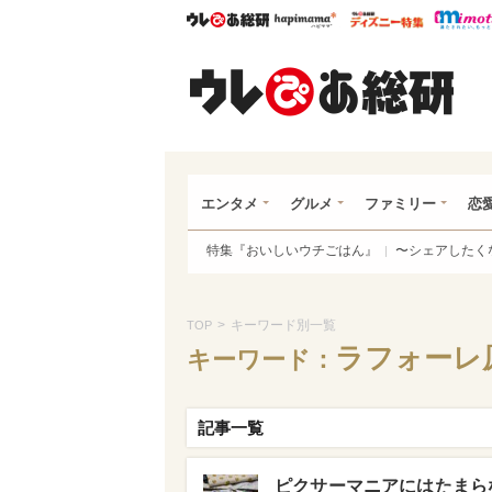
ウレぴあ総研
ハピママ*
ウレぴあ
ウレ
エンタメ
グルメ
ファミリー
恋
特集『おいしいウチごはん』
〜シェアしたく
>
キーワード別一覧
TOP
ラフォーレ
キーワード：
記事一覧
ピクサーマニアにはたまら