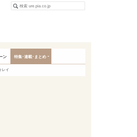
ーン
特集･連載･まとめ
キレイ