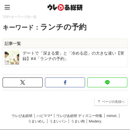
ウレぴあ総研（うれぴあ）
TOP
>
キーワード別一覧
ランチの予約
キーワード：
記事一覧
デートで「深まる愛」と「冷める恋」の大きな違い【実
録】#4「ランチの予約」
ページの先頭へ
ウレぴあ総研
|
ハピママ*
|
ウレぴあ総研 ディズニー特集
|
mimot.
|
うまいめし
|
うまいパン
|
うまい肉
|
Medery.