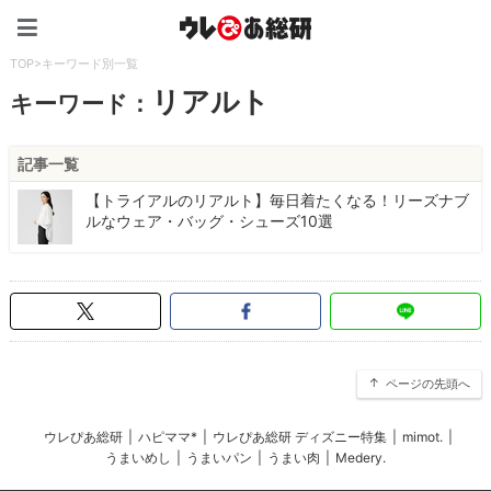
ウレぴあ総研（うれぴあ）
TOP
>
キーワード別一覧
リアルト
キーワード：
記事一覧
【トライアルのリアルト】毎日着たくなる！リーズナブ
ルなウェア・バッグ・シューズ10選
ページの先頭へ
ウレぴあ総研
|
ハピママ*
|
ウレぴあ総研 ディズニー特集
|
mimot.
|
うまいめし
|
うまいパン
|
うまい肉
|
Medery.