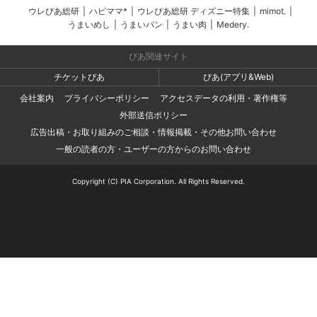
ウレぴあ総研
|
ハピママ*
|
ウレぴあ総研 ディズニー特集
|
mimot.
|
うまいめし
|
うまいパン
|
うまい肉
|
Medery.
ぴあ関連サイト
チケットぴあ
ぴあ(アプリ&Web)
会社案内
プライバシーポリシー
アクセスデータの利用・著作権等
外部送信ポリシー
広告出稿・お取り組みのご相談・情報掲載・その他お問い合わせ
一般の読者の方・ユーザーの方からのお問い合わせ
Copyright (C) PIA Corporation. All Rights Reserved.