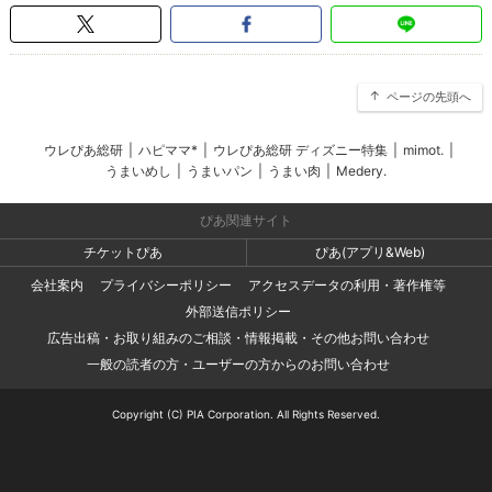
ページの先頭へ
ウレぴあ総研
|
ハピママ*
|
ウレぴあ総研 ディズニー特集
|
mimot.
|
うまいめし
|
うまいパン
|
うまい肉
|
Medery.
ぴあ関連サイト
チケットぴあ
ぴあ(アプリ&Web)
会社案内
プライバシーポリシー
アクセスデータの利用・著作権等
外部送信ポリシー
広告出稿・お取り組みのご相談・情報掲載・その他お問い合わせ
一般の読者の方・ユーザーの方からのお問い合わせ
Copyright (C) PIA Corporation. All Rights Reserved.