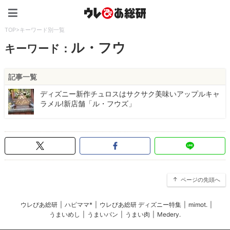
ウレぴあ総研（うれぴあ）
TOP
>
キーワード別一覧
ル・フウ
キーワード：
記事一覧
ディズニー新作チュロスはサクサク美味いアップルキャ
ラメル!新店舗「ル・フウズ」
ページの先頭へ
ウレぴあ総研
|
ハピママ*
|
ウレぴあ総研 ディズニー特集
|
mimot.
|
うまいめし
|
うまいパン
|
うまい肉
|
Medery.