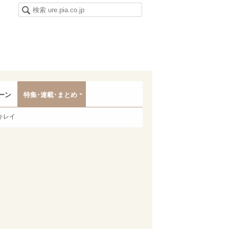
ーン
特集･連載･まとめ
キレイ