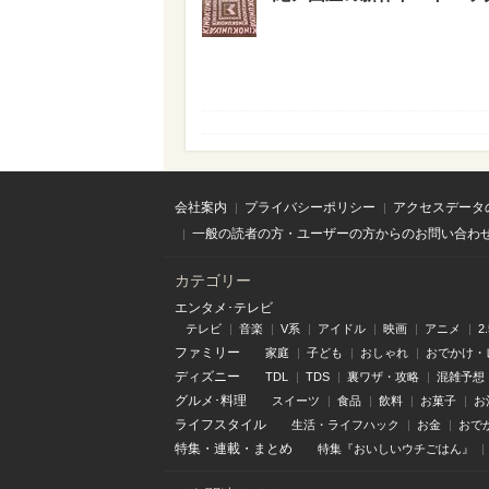
会社案内
プライバシーポリシー
アクセスデータ
一般の読者の方・ユーザーの方からのお問い合わ
カテゴリー
エンタメ･テレビ
テレビ
音楽
V系
アイドル
映画
アニメ
2
ファミリー
家庭
子ども
おしゃれ
おでかけ・
ディズニー
TDL
TDS
裏ワザ・攻略
混雑予想
グルメ･料理
スイーツ
食品
飲料
お菓子
お
ライフスタイル
生活・ライフハック
お金
おで
特集
・
連載
・
まとめ
特集『おいしいウチごはん』