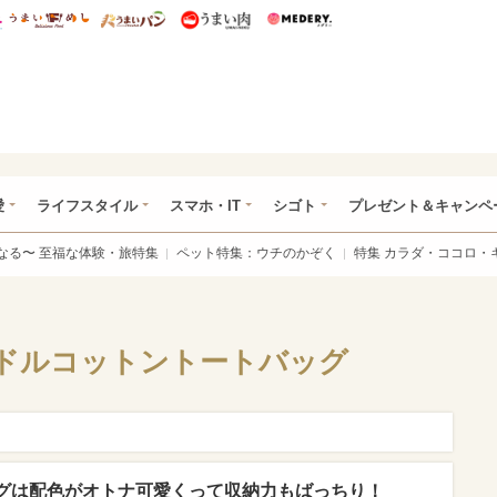
総研 ディズニー特集
mimot.
うまいめし
うまいパン
うまい肉
Medery.
ぴあ総研（うれぴあ）
愛
ライフスタイル
スマホ・IT
シゴト
プレゼント＆キャンペ
なる〜 至福な体験・旅特集
ペット特集：ウチのかぞく
特集 カラダ・ココロ・
ドルコットントートバッグ
グは配色がオトナ可愛くって収納力もばっちり！