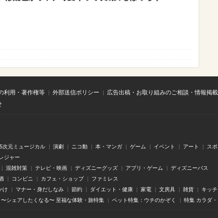
の利用・著作権等
外部送信ポリシー
広告出稿・お取り組みのご相談・情報掲載
せ
.5次元ミュージカル
演劇
ニコ動
本・マンガ
ゲーム
イベント
アート
スポ
レジャー
混雑対策
テレビ・映画
ディズニーグッズ
アプリ・ゲーム
ディズニーパス
酒
コンビニ
カフェ・ショップ
ファミレス
かけ
マナー・身だしなみ
節約
ダイエット・健康
家電
文房具
雑貨
キッチ
〜シェアしたくなる〜 至福な体験・旅特集
ペット特集：ウチのかぞく
特集 カラダ