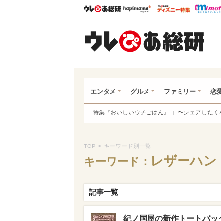
ウレぴあ総研
ハピママ*
ウレぴあ
ウレ
エンタメ
グルメ
ファミリー
恋
特集『おいしいウチごはん』
〜シェアしたく
>
キーワード別一覧
TOP
レザーハン
キーワード：
記事一覧
紀ノ国屋の新作トートバッ