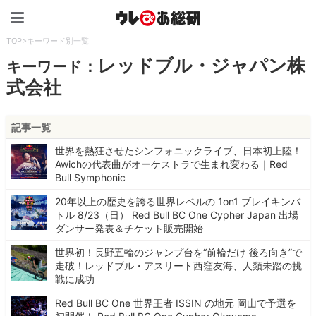
ウレぴあ総研（うれぴあ）
TOP
>
キーワード別一覧
レッドブル・ジャパン株
キーワード：
式会社
記事一覧
世界を熱狂させたシンフォニックライブ、日本初上陸！
Awichの代表曲がオーケストラで生まれ変わる｜Red
Bull Symphonic
20年以上の歴史を誇る世界レベルの 1on1 ブレイキンバ
トル 8/23（日） Red Bull BC One Cypher Japan 出場
ダンサー発表＆チケット販売開始
世界初！長野五輪のジャンプ台を“前輪だけ 後ろ向き”で
走破！レッドブル・アスリート西窪友海、人類未踏の挑
戦に成功
Red Bull BC One 世界王者 ISSIN の地元 岡山で予選を