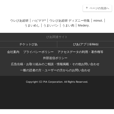
ページの先頭へ
ウレぴあ総研
|
ハピママ*
|
ウレぴあ総研 ディズニー特集
|
mimot.
|
うまいめし
|
うまいパン
|
うまい肉
|
Medery.
ぴあ関連サイト
チケットぴあ
ぴあ(アプリ&Web)
会社案内
プライバシーポリシー
アクセスデータの利用・著作権等
外部送信ポリシー
広告出稿・お取り組みのご相談・情報掲載・その他お問い合わせ
一般の読者の方・ユーザーの方からのお問い合わせ
Copyright (C) PIA Corporation. All Rights Reserved.