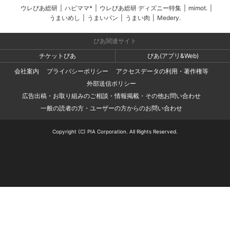
ウレぴあ総研
|
ハピママ*
|
ウレぴあ総研 ディズニー特集
|
mimot.
|
うまいめし
|
うまいパン
|
うまい肉
|
Medery.
ぴあ関連サイト
チケットぴあ
ぴあ(アプリ&Web)
会社案内
プライバシーポリシー
アクセスデータの利用・著作権等
外部送信ポリシー
広告出稿・お取り組みのご相談・情報掲載・その他お問い合わせ
一般の読者の方・ユーザーの方からのお問い合わせ
Copyright (C) PIA Corporation. All Rights Reserved.