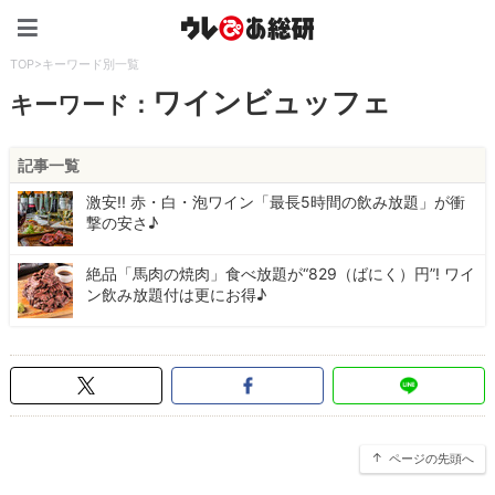
ウレぴあ総研（うれぴあ）
TOP
>
キーワード別一覧
ワインビュッフェ
キーワード：
記事一覧
激安!! 赤・白・泡ワイン「最長5時間の飲み放題」が衝
撃の安さ♪
絶品「馬肉の焼肉」食べ放題が“829（ばにく）円”! ワイ
ン飲み放題付は更にお得♪
ページの先頭へ