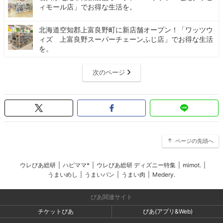
ィモール店」でお得な生活を。
北海道空知郡上富良野町に新店舗オープン！「ワッツウ
ィズ 上富良野スーパーチェーンふじ店」でお得な生活
を。
次のページ
ページの先頭へ
ウレぴあ総研
|
ハピママ*
|
ウレぴあ総研 ディズニー特集
|
mimot.
|
うまいめし
|
うまいパン
|
うまい肉
|
Medery.
ぴあ関連サイト
チケットぴあ
ぴあ(アプリ&Web)