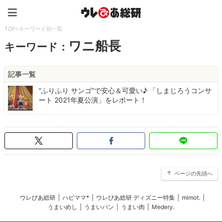
ウレぴあ総研（うれぴあ）
TOP
>
キーワード別一覧
ワニ船長
キーワード：
記事一覧
“ふりふり サンゴ”で安心＆可愛い♪ 「しまじろうコンサ
ート 2021年夏公演」をレポート！
ページの先頭へ
ウレぴあ総研
|
ハピママ*
|
ウレぴあ総研 ディズニー特集
|
mimot.
|
うまいめし
|
うまいパン
|
うまい肉
|
Medery.