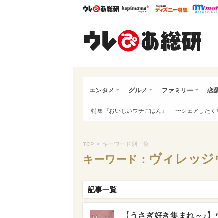
ウレぴあ総研
ハピママ*
ウレぴあ
ウレ
エンタメ
グルメ
ファミリー
恋
特集『おいしいウチごはん』
〜シェアしたく
>
キーワード別一覧
TOP
ヴィレッジ
キーワード：
記事一覧
【うさぎ好き集まれ～♪】