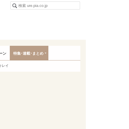
ーン
特集･連載･まとめ
キレイ