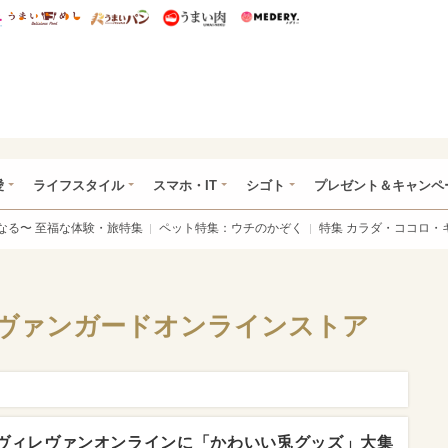
総研 ディズニー特集
mimot.
うまいめし
うまいパン
うまい肉
Medery.
ぴあ総研（うれぴあ）
愛
ライフスタイル
スマホ・IT
シゴト
プレゼント＆キャンペ
なる〜 至福な体験・旅特集
ペット特集：ウチのかぞく
特集 カラダ・ココロ・
ヴァンガードオンラインストア
ヴィレヴァンオンラインに「かわいい兎グッズ」大集