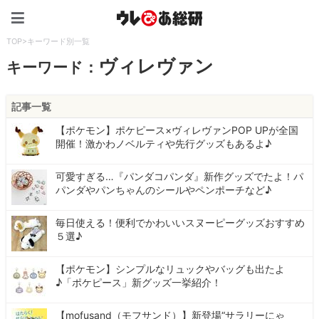
ウレぴあ総研（うれぴあ）
TOP
>
キーワード別一覧
ヴィレヴァン
キーワード：
記事一覧
【ポケモン】ポケピース×ヴィレヴァンPOP UPが全国
開催！激かわノベルティや先行グッズもあるよ♪
可愛すぎる…『パンダコパンダ』新作グッズでたよ！パ
パンダやパンちゃんのシールやペンポーチなど♪
毎日使える！便利でかわいいスヌーピーグッズおすすめ
５選♪
【ポケモン】シンプルなリュックやバッグも出たよ
♪「ポケピース」新グッズ一挙紹介！
【mofusand（モフサンド）】新登場“サラリーにゃ