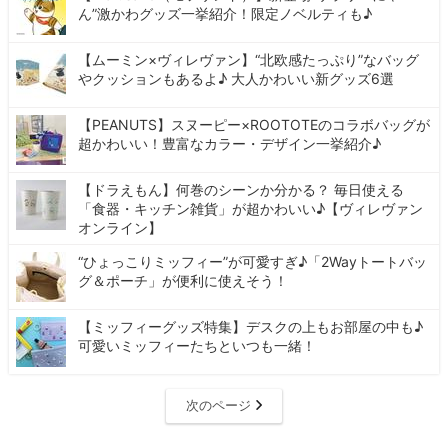
ん”激かわグッズ一挙紹介！限定ノベルティも♪
【ムーミン×ヴィレヴァン】“北欧感たっぷり”なバッグ
やクッションもあるよ♪ 大人かわいい新グッズ6選
【PEANUTS】スヌーピー×ROOTOTEのコラボバッグが
超かわいい！豊富なカラー・デザイン一挙紹介♪
【ドラえもん】何巻のシーンか分かる？ 毎日使える
「食器・キッチン雑貨」が超かわいい♪【ヴィレヴァン
オンライン】
“ひょっこりミッフィー”が可愛すぎ♪「2Wayトートバッ
グ＆ポーチ」が便利に使えそう！
【ミッフィーグッズ特集】デスクの上もお部屋の中も♪
可愛いミッフィーたちといつも一緒！
次のページ