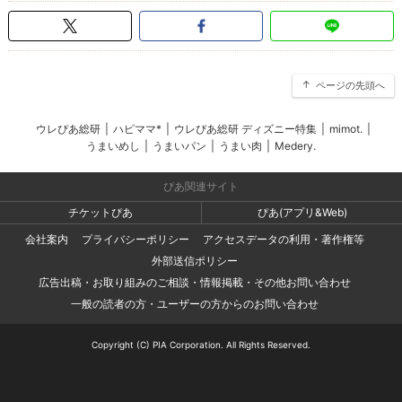
ページの先頭へ
ウレぴあ総研
|
ハピママ*
|
ウレぴあ総研 ディズニー特集
|
mimot.
|
うまいめし
|
うまいパン
|
うまい肉
|
Medery.
ぴあ関連サイト
チケットぴあ
ぴあ(アプリ&Web)
会社案内
プライバシーポリシー
アクセスデータの利用・著作権等
外部送信ポリシー
広告出稿・お取り組みのご相談・情報掲載・その他お問い合わせ
一般の読者の方・ユーザーの方からのお問い合わせ
Copyright (C) PIA Corporation. All Rights Reserved.