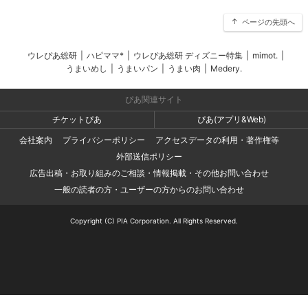
ページの先頭へ
ウレぴあ総研
|
ハピママ*
|
ウレぴあ総研 ディズニー特集
|
mimot.
|
うまいめし
|
うまいパン
|
うまい肉
|
Medery.
ぴあ関連サイト
チケットぴあ
ぴあ(アプリ&Web)
会社案内
プライバシーポリシー
アクセスデータの利用・著作権等
外部送信ポリシー
広告出稿・お取り組みのご相談・情報掲載・その他お問い合わせ
一般の読者の方・ユーザーの方からのお問い合わせ
Copyright (C) PIA Corporation. All Rights Reserved.