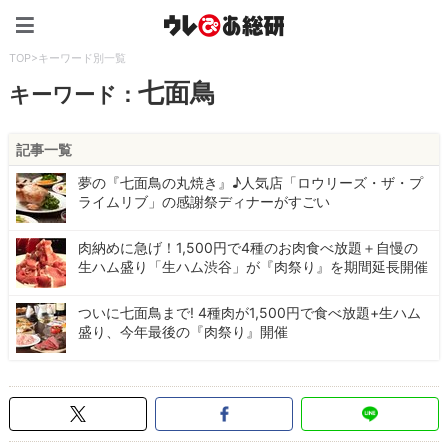
ウレぴあ総研（うれぴあ）
TOP
>
キーワード別一覧
七面鳥
キーワード：
記事一覧
夢の『七面鳥の丸焼き』♪人気店「ロウリーズ・ザ・プ
ライムリブ」の感謝祭ディナーがすごい
肉納めに急げ！1,500円で4種のお肉食べ放題＋自慢の
生ハム盛り「生ハム渋谷」が『肉祭り』を期間延長開催
ついに七面鳥まで! 4種肉が1,500円で食べ放題+生ハム
盛り、今年最後の『肉祭り』開催